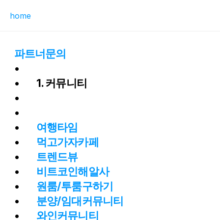
home
파트너문의
1. 커뮤니티
여행타임
먹고가자카페
트렌드뷰
비트코인해알사
원룸/투룸구하기
분양/임대커뮤니티
와인커뮤니티