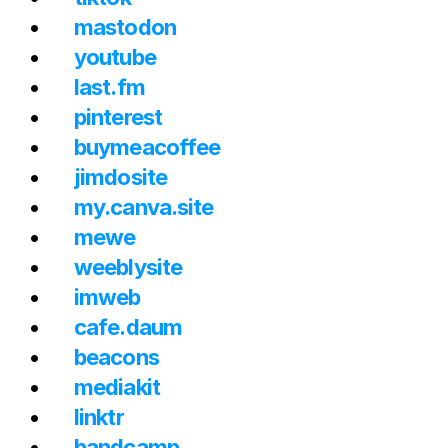
mastodon
youtube
last.fm
pinterest
buymeacoffee
jimdosite
my.canva.site
mewe
weeblysite
imweb
cafe.daum
beacons
mediakit
linktr
bandcamp