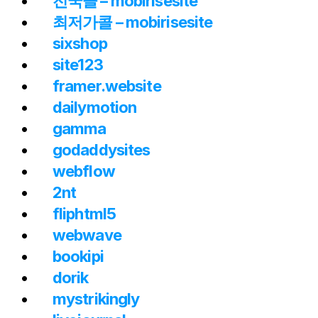
전국콜 – mobirisesite
최저가콜 – mobirisesite
sixshop
site123
framer.website
dailymotion
gamma
godaddysites
webflow
2nt
fliphtml5
webwave
bookipi
dorik
mystrikingly