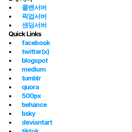
콜밴서버
픽업서버
샌딩서버
Quick Links
facebook
twitter(x)
blogspot
medium
tumblr
quora
500px
behance
bsky
deviantart
tiktok